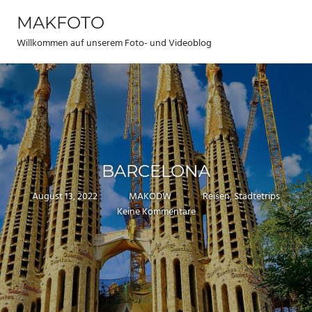
Zum
MAKFOTO
Inhalt
Menü
springen
Willkommen auf unserem Foto- und Videoblog
BARCELONA
August 13, 2022
MAKODW
Reisen
,
Städtetrips
Keine Kommentare