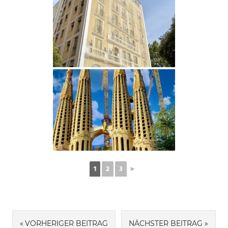
1
2
3
►
Beitragsnavigation
VORHERIGER BEITRAG
NÄCHSTER BEITRAG