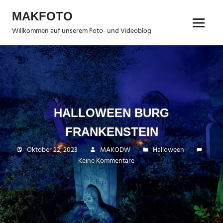
Zum
MAKFOTO
Inhalt
Menü
springen
Willkommen auf unserem Foto- und Videoblog
HALLOWEEN BURG
FRANKENSTEIN
Oktober 22, 2023
MAKODW
Halloween
Keine Kommentare