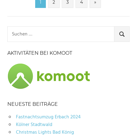
Seitennummerierung
Nächste
1
2
3
4
»
Beiträge
der
Beiträge
Suchen
nach:
SUCHE
AKTIVITÄTEN BEI KOMOOT
NEUESTE BEITRÄGE
Fastnachtsumzug Erbach 2024
Kölner Stadtwald
Christmas Lights Bad König